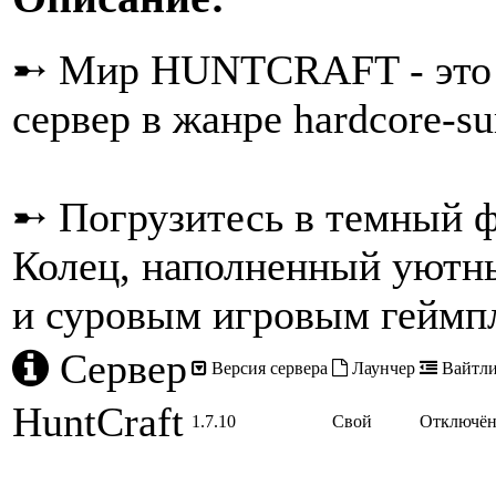
➸ Мир HUNTCRAFT - это у
сервер в жанре hardcore-s
➸ Погрузитесь в темный 
Колец, наполненный уютн
и суровым игровым геймпл
Сервер
Версия сервера
Лаунчер
Вайтли
HuntCraft
1.7.10
Свой
Отключё