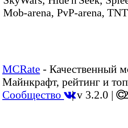
SkyWars, Hide'n'Seek, Splee
Mob-arena, PvP-arena, TN
MCRate
- Качественный м
Майнкрафт, рейтинг и топ
Сообщество
|
v 3.2.0
|
2