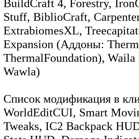
BuildCraft 4, Forestry, Iron
Stuff, BiblioCraft, Carpente
ExtrabiomesXL, Treecapitat
Expansion (Аддоны: Therm
ThermalFoundation), Waila 
Wawla)
Список модификация в кли
WorldEditCUI, Smart Movin
Tweaks, IC2 Backpack HUD,