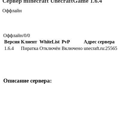
Сервер minecraft UnecraftGame 1.6.4
Оффлайн
Оффлайн/0/0
Версия
Клиент
WhiteList
PvP
Адрес сервера
1.6.4
Пиратка
Отключён
Включено
unecraft.ru:25565
Описание сервера: