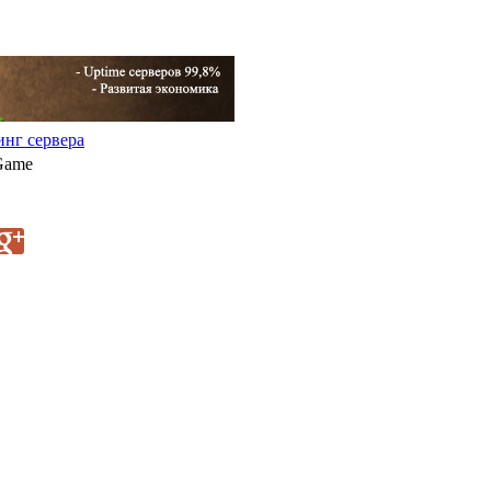
нг сервера
Game