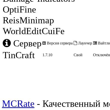
OptiFine
ReisMinimap
WorldEditCuiFe
Сервер
Версия сервера
Лаунчер
Вайтли
TinCraft
1.7.10
Свой
Отключё
MCRate
- Качественный м