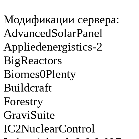
Модификации сервера:
AdvancedSolarPanel
Appliedenergistics-2
BigReactors
Biomes0Plenty
Buildcraft
Forestry
GraviSuite
IC2NuclearControl