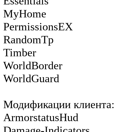
Essentials
MyHome
PermissionsEX
RandomTp
Timber
WorldBorder
WorldGuard
Модификации клиента:
ArmorstatusHud
Damage-Indicators