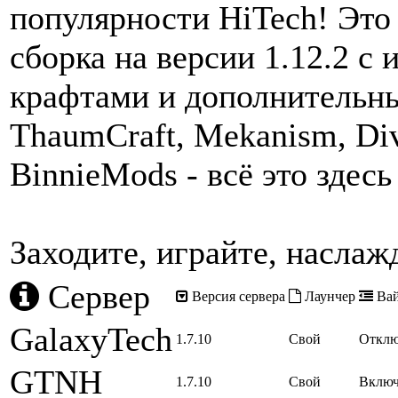
популярности HiTech! Это
сборка на версии 1.12.2 
крафтами и дополнительны
ThaumCraft, Mekanism, Div
BinnieMods - всё это здесь
Заходите, играйте, наслаж
Сервер
Версия сервера
Лаунчер
Вай
GalaxyTech
1.7.10
Свой
Отклю
GTNH
1.7.10
Свой
Вклю