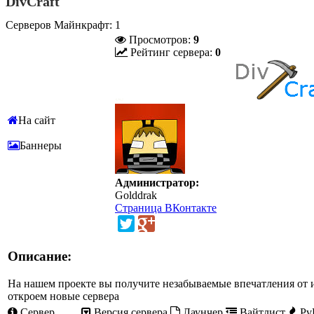
DivCraft
Серверов Майнкрафт: 1
Просмотров:
9
Рейтинг сервера:
0
На сайт
Баннеры
Администратор:
Golddrak
Страница ВКонтакте
Описание:
На нашем проекте вы получите незабываемые впечатления от иг
откроем новые сервера
Сервер
Версия сервера
Лаунчер
Вайтлист
Pv