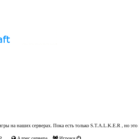
ры на наших серверах. Пока есть только S.T.A.L.K.E.R , но это
P
Адрес сервера
Игроки