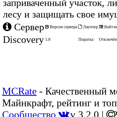
заприваченный участок, л
лесу и защищать свое иму
Сервер
Версия сервера
Лаунчер
Вайтли
Discovery
1.8
Пиратка
Отключё
MCRate
- Качественный м
Майнкрафт, рейтинг и топ
Сообщество
|
v 3.2.0
|
2