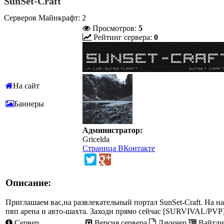
SunSet-Craft
Серверов Майнкрафт: 2
Просмотров:
5
Рейтинг сервера:
0
На сайт
Баннеры
Администратор:
Gricelda
Страница ВКонтакте
Описание:
Приглашаем вас,на развлекательный портал SunSet-Craft. На 
пвп арена и авто-шахта. Заходи прямо сейчас [SURVIVAL/PVP] 4
Сервер
Версия сервера
Лаунчер
Вайтли