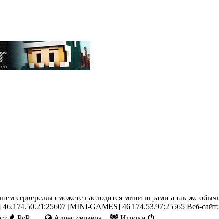
нашем сервере,вы сможете наслодится мини играми а так же обы
6.174.50.21:25607 [MINI-GAMES] 46.174.53.97:25565 Веб-сайт:htt
ст
PvP
Адрес сервера
Игроки