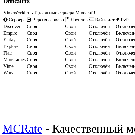
Описание:
VimeWorld.ru - Идеальные сервера Minecraft!
Сервер
Версия сервера
Лаунчер
Вайтлист
PvP
Discover
Своя
Свой
Отключён
Отключе
Empire
Своя
Свой
Отключён
Включен
Enday
Своя
Свой
Отключён
Отключе
Explore
Своя
Свой
Отключён
Включен
Flair
Своя
Свой
Отключён
Отключе
MiniGames
Своя
Свой
Отключён
Включен
Vime
Своя
Свой
Отключён
Включен
Wurst
Своя
Свой
Отключён
Отключе
MCRate
- Качественный м