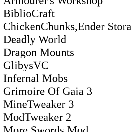
Armourer's Workshop
BiblioCraft
ChickenChunks,Ender Stor
Deadly World
Dragon Mounts
GlibysVC
Infernal Mobs
Grimoire Of Gaia 3
MineTweaker 3
ModTweaker 2
More Swords Mod