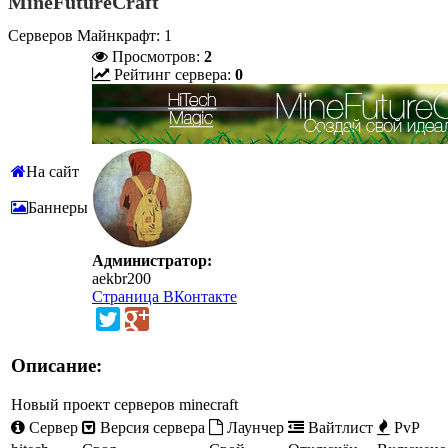
MineFutureCraft
Серверов Майнкрафт: 1
Просмотров:
2
Рейтинг сервера:
0
На сайт
Баннеры
Администратор:
aekbr200
Страница ВКонтакте
Описание:
Новый проект серверов minecraft
Сервер
Версия сервера
Лаунчер
Вайтлист
PvP