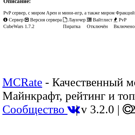
Описание:
PvP сервер, с миром Арен и мини-игр, а также миром Фракци
Сервер
Версия сервера
Лаунчер
Вайтлист
PvP
CubeWars
1.7.2
Пиратка
Отключён
Включено
MCRate
- Качественный м
Майнкрафт, рейтинг и топ
Сообщество
|
v 3.2.0
|
2