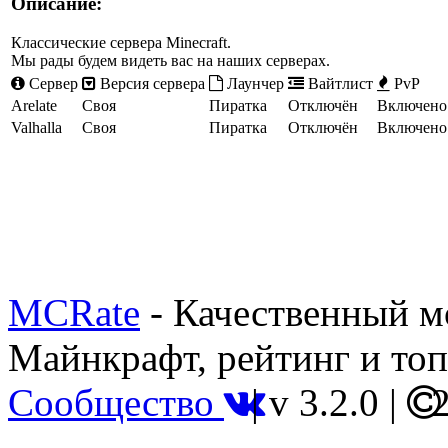
Описание:
Классические серверa Minecraft.
Мы рады будем видеть вас на наших серверах.
Сервер
Версия сервера
Лаунчер
Вайтлист
PvP
Arelate
Своя
Пиратка
Отключён
Включено
Valhalla
Своя
Пиратка
Отключён
Включено
MCRate
- Качественный м
Майнкрафт, рейтинг и топ
Сообщество
|
v 3.2.0
|
2