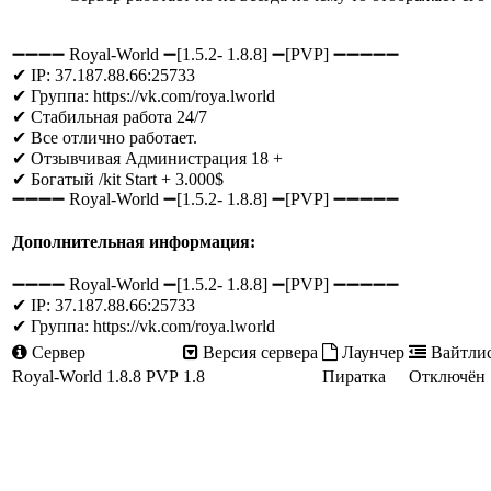
➖➖➖➖ Royal-World ➖[1.5.2- 1.8.8] ➖[PVP] ➖➖➖➖➖
✔ IP: 37.187.88.66:25733
✔ Группа: https://vk.com/roya.lworld
✔ Стабильная работа 24/7
✔ Все отлично работает.
✔ Отзывчивая Администрация 18 +
✔ Богатый /kit Start + 3.000$
➖➖➖➖ Royal-World ➖[1.5.2- 1.8.8] ➖[PVP] ➖➖➖➖➖
Дополнительная информация:
➖➖➖➖ Royal-World ➖[1.5.2- 1.8.8] ➖[PVP] ➖➖➖➖➖
✔ IP: 37.187.88.66:25733
✔ Группа: https://vk.com/roya.lworld
Сервер
Версия сервера
Лаунчер
Вайтли
Royal-World 1.8.8 PVP
1.8
Пиратка
Отключён