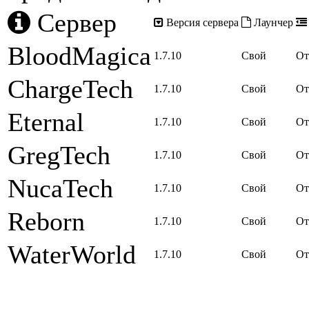
Сервер
Версия сервера
Лаунчер
BloodMagica
1.7.10
Свой
От
ChargeTech
1.7.10
Свой
От
Eternal
1.7.10
Свой
От
GregTech
1.7.10
Свой
От
NucaTech
1.7.10
Свой
От
Reborn
1.7.10
Свой
От
WaterWorld
1.7.10
Свой
От