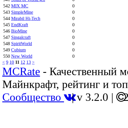
542
MIX MC
0
543
SimpleMine
0
544
Mirabil Hi-Tech
0
545
EndKraft
0
546
BioMine
0
547
Singalcraft
0
548
SpiritWorld
0
549
Cubium
0
550
New World
0
<
9
10
11
12
13
>
MCRate
- Качественный м
Майнкрафт, рейтинг и топ
Сообщество
|
v 3.2.0
|
2