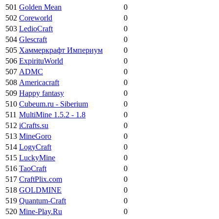
501
Golden Mean
0
502
Coreworld
0
503
LedioCraft
0
504
Glescraft
0
505
Хаммеркрафт Империум
0
506
ExpirituWorld
0
507
ADMC
0
508
Americacraft
0
509
Happy fantasy
0
510
Cubeum.ru - Siberium
0
511
MultiMine 1.5.2 - 1.8
0
512
iCrafts.su
0
513
MineGoro
0
514
LogyCraft
0
515
LuckyMine
0
516
TaoCraft
0
517
CraftPlix.com
0
518
GOLDMINE
0
519
Quantum-Craft
0
520
Mine-Play.Ru
0