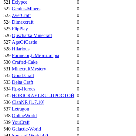
521
Eclypce
0
522
Genius-Miners
0
523
ZverCraft
0
524
Dimaxcraft
0
525
FlipPlay
0
526
Quschatka Minecraft
0
527
AgeOfCastle
0
528
Hilarious
0
529
Forine.org ›Мини-игры
0
530
Crafted-Cake
0
531
MinecraftMystery
0
532
Good-Craft
0
533
Delta Craft
0
534
Rpg-Heroes
0
535
HORICRAFT.RU -ПРОСТОЙ
0
536
ClanNR [1.7.10]
0
537
Letragon
0
538
OnlineWorld
0
539
YouCraft
0
540
Galactic-World
0
541
Souls of World 4.0
0